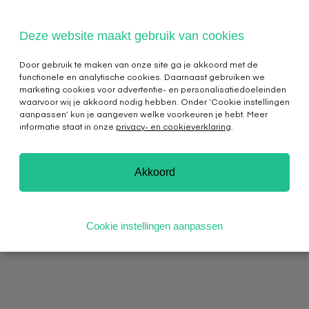
Deze website maakt gebruik van cookies
Door gebruik te maken van onze site ga je akkoord met de
functionele en analytische cookies. Daarnaast gebruiken we
marketing cookies voor advertentie- en personalisatiedoeleinden
waarvoor wij je akkoord nodig hebben. Onder ‘Cookie instellingen
aanpassen’ kun je aangeven welke voorkeuren je hebt. Meer
Coordinated
informatie staat in onze
privacy- en cookieverklaring
.
Responsible
Akkoord
Disclosure
Cookie instellingen aanpassen