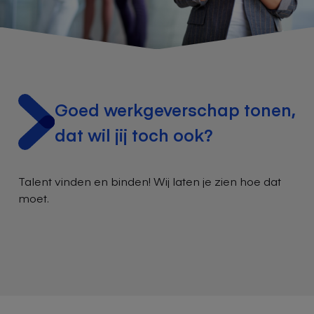
Goed werkgeverschap tonen,
dat wil jij toch ook?
T
alent
vind
en
en bind
en
!
Wij laten je zien hoe dat
moet.