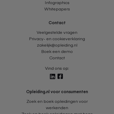
Infographics
Whitepapers
Contact
Veelgestelde vragen
Privacy- en cookieverklaring
zakelijk@opleiding.nl
Boek een demo
Contact
Vind ons op:
Delen
Delen
via
via
Opleiding.nl voor consumenten
linkedin
facebook
Zoek en boek opleidingen voor
werkenden
Zoek en boek opleidingen met hoge